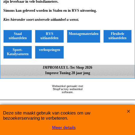
zijn leverbaar in vele buisdiameters.
Simons kan geleverd worden in Stalen en in RVS uitvoering.
Kies hieronder soort universele uitlaatdeel u wenst.
Staal
RVS
Montagematerialen
Flexibele
uitlaatdelen
uitlaatdelen
uitlaatdelen
Sport-
verloopringen
Katalysatoren
IMPROMAXX
L-Tec Shop 2026
Improve Tuning 28 jaar jong
Webwinkel gemaakt met
ShopFactory webwinkel
software.
Deze site maakt gebruik van cookies om uw
bezoekerservaring te verbeteren.
Meer details