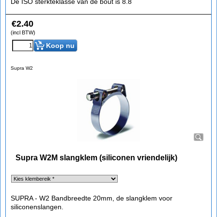
De ISO sterkteklasse van de bout is 8.8
€
2.40
(incl BTW)
Koop nu
Supra W2
Supra W2M slangklem (siliconen vriendelijk)
SUPRA - W2 Bandbreedte 20mm, de slangklem voor
siliconenslangen.