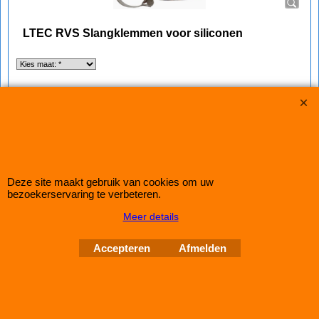
LTEC RVS Slangklemmen voor siliconen
Brede LTEC RVS slangklemmen voor o.a. gebruik met siliconen slangen.
Leverbaar van Ø 44mm t/m 112mm
IMPROMAXX
L-Tec Shop 2026
Improve Tuning 28 jaar jong
Deze site maakt gebruik van cookies om uw
bezoekerservaring te verbeteren.
Webwinkel gemaakt met
ShopFactory webwinkel
software.
Meer details
Accepteren
Afmelden