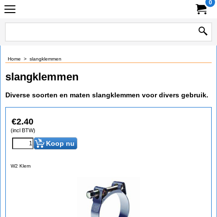
0
Home
>
slangklemmen
slangklemmen
Diverse soorten en maten slangklemmen voor divers gebruik.
€
2.40
(incl BTW)
Koop nu
W2 Klem